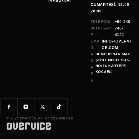
PROGRAMI
CUMARTESI: 12:00-
20:00
TELEFON/
+90 540-
WHATSAP
740-
P:
4141
EMA
INFO@OVERVI
IL:
CE.COM
A
DUMLUPINAR MAH.
ŞEHIT MECIT SOK.
D
NO:16 KARTEPE
R
KOCAELI
E
S:
© 2025 Overvice. All Rights Reserved.