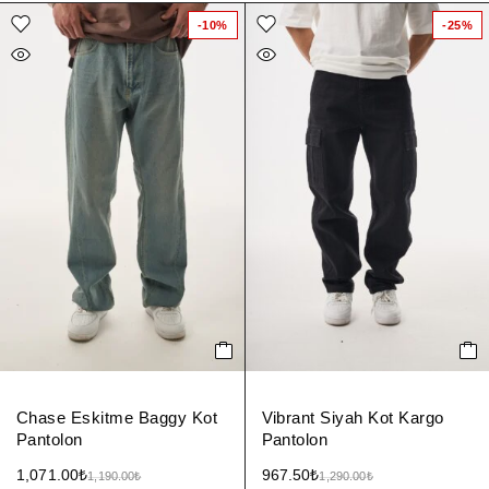
-10%
-25%
Chase Eskitme Baggy Kot
Vibrant Siyah Kot Kargo
Pantolon
Pantolon
1,071.00
₺
967.50
₺
1,190.00
₺
1,290.00
₺