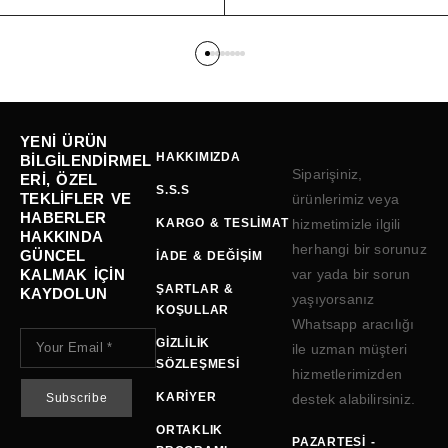
YENI ÜRÜN
HAKKIMIZDA
BILGILENDIRMEL
Siparişiniz,
ERI, ÖZEL
S.S.S
TEKLIFLER VE
ürünlerimiz veya
HABERLER
KARGO & TESLIMAT
hizmetimizle ilgili
HAKKINDA
herhangi bir sorunuz
GÜNCEL
İADE & DEĞIŞIM
KALMAK IÇIN
var yada bir sorun
ŞARTLAR &
KAYDOLUN
yaşıyorsanız
KOŞULLAR
Whatsapp aracılığı
GIZLILIK
ile uzman müşteri
SÖZLEŞMESI
hizmetlerimizden
KARIYER
destek alabilirsiniz.
ORTAKLIK
PAZARTESI -