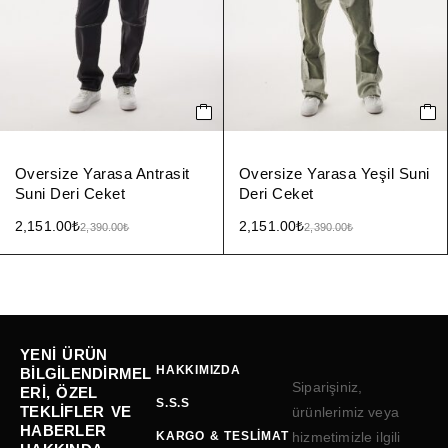
Oversize Yarasa Antrasit
Oversize Yarasa Yeşil Suni
Suni Deri Ceket
Deri Ceket
2,151.00
₺
2,151.00
₺
2,390.00
₺
2,390.00
₺
YENI ÜRÜN
HAKKIMIZDA
BILGILENDIRMEL
Siparişiniz,
ERI, ÖZEL
S.S.S
TEKLIFLER VE
ürünlerimiz veya
HABERLER
KARGO & TESLIMAT
hizmetimizle ilgili