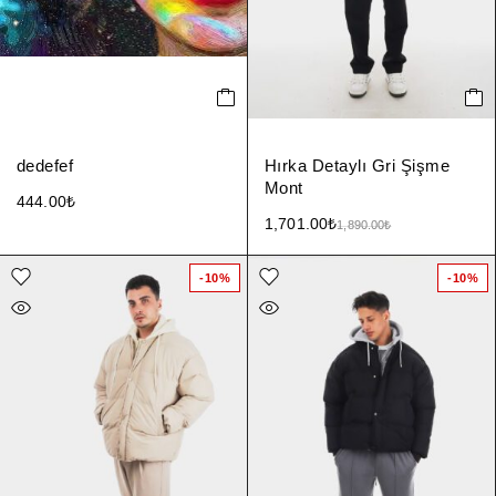
dedefef
Hırka Detaylı Gri Şişme
Mont
444.00
₺
1,701.00
₺
1,890.00
₺
-10%
-10%