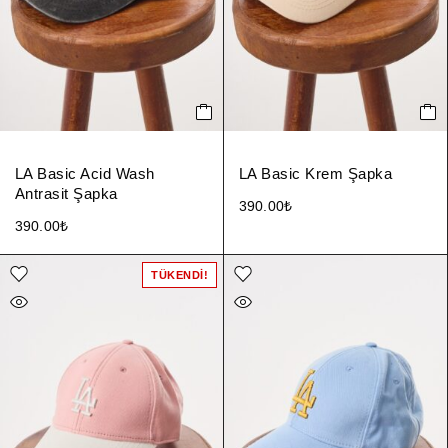
LA Basic Acid Wash
LA Basic Krem Şapka
Antrasit Şapka
390.00
₺
390.00
₺
TÜKENDI!