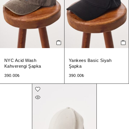
NYC Acid Wash
Yankees Basic Siyah
Kahverengi Şapka
Şapka
390.00
₺
390.00
₺