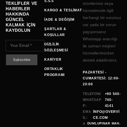
S.S.S
TEKLIFLER VE
ürünlerimiz veya
HABERLER
KARGO & TESLIMAT
hizmetimizle ilgili
HAKKINDA
herhangi bir sorunuz
GÜNCEL
İADE & DEĞIŞIM
KALMAK IÇIN
var yada bir sorun
ŞARTLAR &
KAYDOLUN
yaşıyorsanız
KOŞULLAR
Whatsapp aracılığı
GIZLILIK
ile uzman müşteri
SÖZLEŞMESI
hizmetlerimizden
KARIYER
destek alabilirsiniz.
ORTAKLIK
PAZARTESI -
PROGRAMI
CUMARTESI: 12:00-
20:00
TELEFON/
+90 540-
WHATSAP
740-
P:
4141
EMA
INFO@OVERVI
IL:
CE.COM
A
DUMLUPINAR MAH.