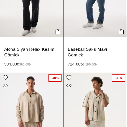
Aloha Siyah Relax Kesim
Baseball Saks Mavi
Gömlek
Gömlek
594.00
₺
714.00
₺
990.00
₺
1,190.00
₺
-40%
-30%