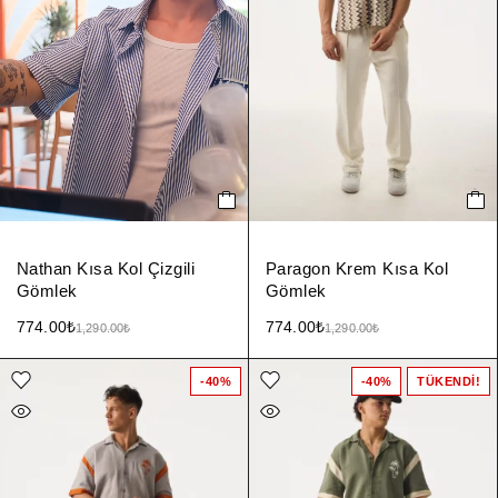
Nathan Kısa Kol Çizgili
Paragon Krem Kısa Kol
Gömlek
Gömlek
774.00
₺
774.00
₺
1,290.00
₺
1,290.00
₺
-40%
-40%
TÜKENDI!