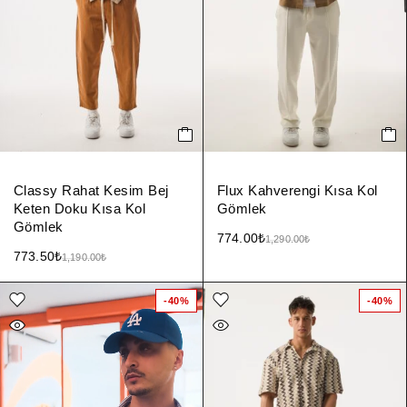
Classy Rahat Kesim Bej
Flux Kahverengi Kısa Kol
Keten Doku Kısa Kol
Gömlek
Gömlek
774.00
₺
1,290.00
₺
773.50
₺
1,190.00
₺
-40%
-40%