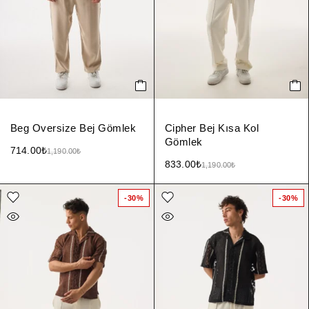
Beg Oversize Bej Gömlek
Cipher Bej Kısa Kol
Gömlek
714.00
₺
1,190.00
₺
833.00
₺
1,190.00
₺
-30%
-30%