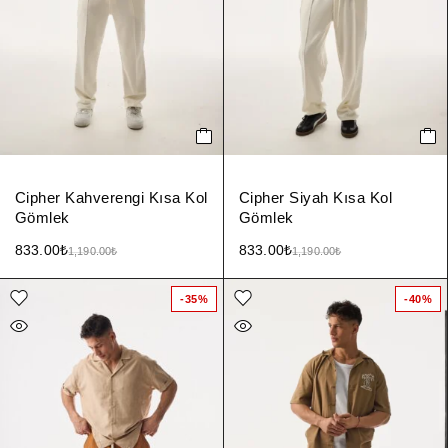
Cipher Kahverengi Kısa Kol
Cipher Siyah Kısa Kol
Gömlek
Gömlek
833.00
₺
833.00
₺
1,190.00
₺
1,190.00
₺
-35%
-40%