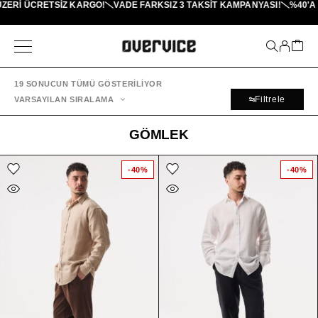
ÜCRETSİZ KARGO!
VADE FARKSIZ 3 TAKSIT KAMPANYASI!
%40'A VARAN
19 SONUCUN TÜMÜ GÖSTERILIYOR
Filtrele
VARSAYILAN SIRALAMA
GÖMLEK
-40%
-40%