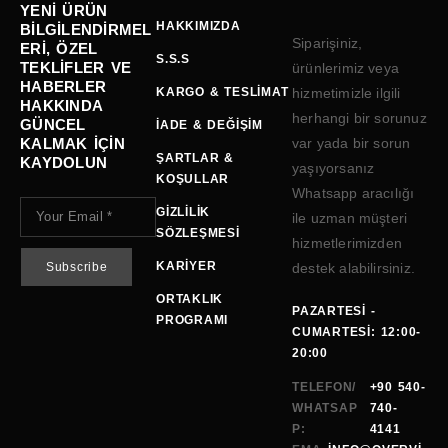
YENI ÜRÜN
HAKKIMIZDA
BILGILENDIRMEL
Siparişiniz,
ERI, ÖZEL
S.S.S
TEKLIFLER VE
ürünlerimiz veya
HABERLER
KARGO & TESLIMAT
hizmetimizle ilgili
HAKKINDA
herhangi bir sorunuz
GÜNCEL
İADE & DEĞIŞIM
KALMAK IÇIN
var yada bir sorun
ŞARTLAR &
KAYDOLUN
yaşıyorsanız
KOŞULLAR
Whatsapp aracılığı
GIZLILIK
ile uzman müşteri
SÖZLEŞMESI
hizmetlerimizden
KARIYER
destek alabilirsiniz.
ORTAKLIK
PAZARTESI -
PROGRAMI
CUMARTESI: 12:00-
20:00
TELEFON/
+90 540-
WHATSAP
740-
P:
4141