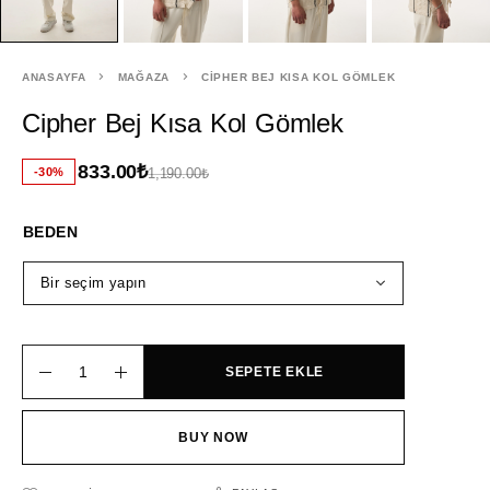
ANASAYFA
MAĞAZA
CIPHER BEJ KISA KOL GÖMLEK
Cipher Bej Kısa Kol Gömlek
833.00
₺
-30%
1,190.00
₺
BEDEN
SEPETE EKLE
BUY NOW