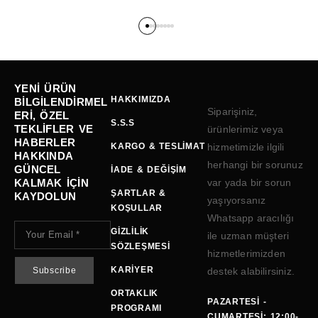
YENI ÜRÜN
HAKKIMIZDA
BILGILENDIRMEL
Siparişiniz,
ERI, ÖZEL
S.S.S
TEKLIFLER VE
ürünlerimiz veya
HABERLER
KARGO & TESLIMAT
hizmetimizle ilgili
HAKKINDA
herhangi bir sorunuz
GÜNCEL
İADE & DEĞIŞIM
KALMAK IÇIN
var yada bir sorun
ŞARTLAR &
KAYDOLUN
yaşıyorsanız
KOŞULLAR
Whatsapp aracılığı
GIZLILIK
ile uzman müşteri
SÖZLEŞMESI
hizmetlerimizden
KARIYER
destek alabilirsiniz.
ORTAKLIK
PAZARTESI -
PROGRAMI
CUMARTESI: 12:00-