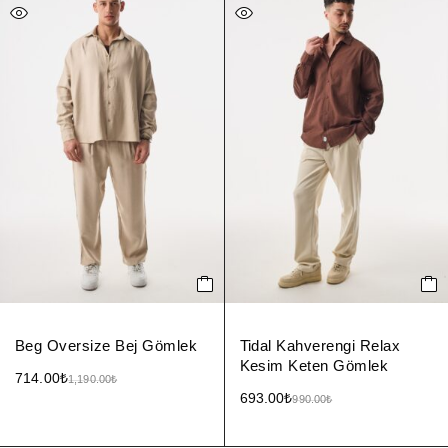
Beg Oversize Bej Gömlek
Tidal Kahverengi Relax
Kesim Keten Gömlek
714.00
₺
1,190.00
₺
693.00
₺
990.00
₺