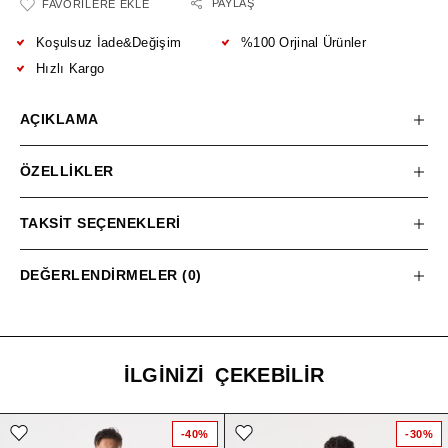
PAYLAŞ
FAVORILERE EKLE
Koşulsuz İade&Değişim
%100 Orjinal Ürünler
Hızlı Kargo
AÇIKLAMA
ÖZELLIKLER
TAKSIT SEÇENEKLERI
DEĞERLENDIRMELER (0)
İLGINIZI ÇEKEBILIR
-40%
-30%