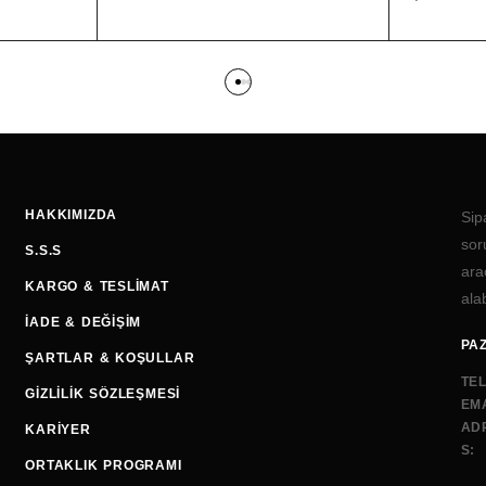
HAKKIMIZDA
Sip
sor
S.S.S
ara
KARGO & TESLIMAT
alab
İADE & DEĞIŞIM
PAZ
ŞARTLAR & KOŞULLAR
TE
GIZLILIK SÖZLEŞMESI
EMA
AD
KARIYER
S:
ORTAKLIK PROGRAMI