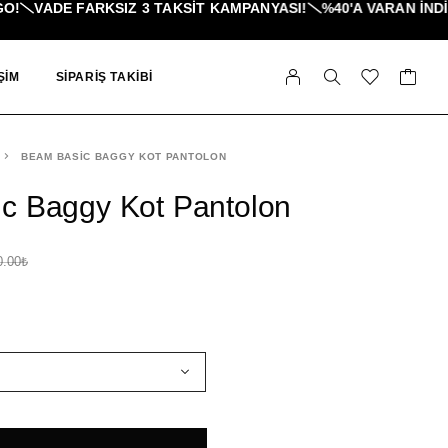
ADE FARKSIZ 3 TAKSIT KAMPANYASI!
%40'A VARAN İNDIRIML
ŞIM
SIPARIŞ TAKIBI
BEAM BASIC BAGGY KOT PANTOLON
c Baggy Kot Pantolon
0.00
₺