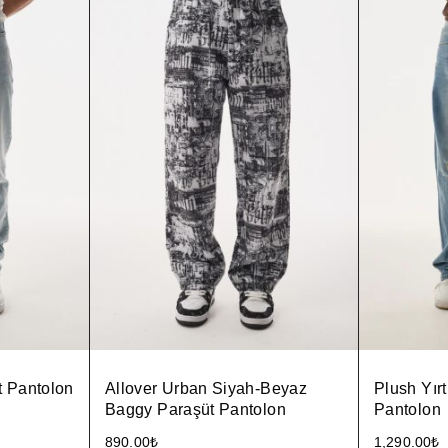
t Pantolon
Allover Urban Siyah-Beyaz
Plush Yırt
Baggy Paraşüt Pantolon
Pantolon
890.00
₺
1,290.00
₺