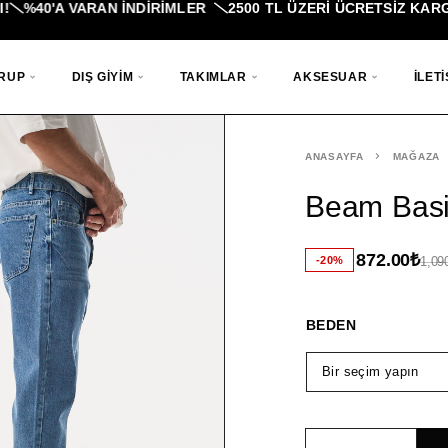
0'A VARAN İNDIRIMLER
2500 TL ÜZERI ÜCRETSİZ KARGO!
V
GRUP
DIŞ GIYIM
TAKIMLAR
AKSESUAR
İLETI
ANASAYFA
MAĞAZA
Beam Basi
872.00
₺
-20%
1,09
BEDEN