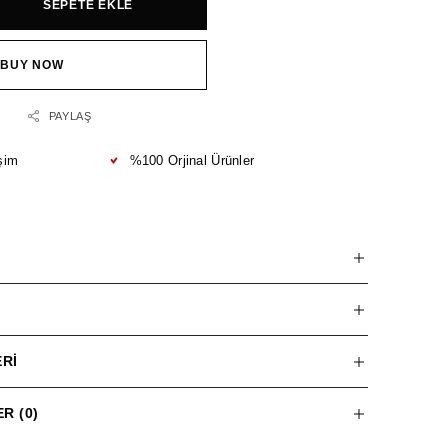
SEPETE EKLE
BUY NOW
PAYLAŞ
şim
%100 Orjinal Ürünler
RI
R (0)