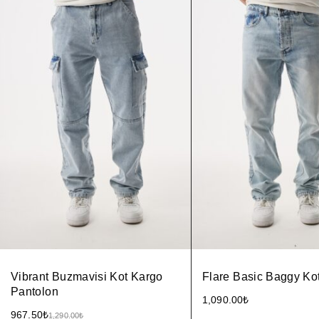
Vibrant Buzmavisi Kot Kargo
Flare Basic Baggy Ko
Pantolon
1,090.00
₺
967.50
₺
1,290.00
₺