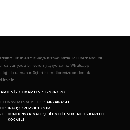
arişiniz, ürünlerimiz veya hizmetimizle ilgili herhangi bir
unuz var yada bir sorun yaşıyorsanız Whatsapp
cılığı ile uzman müşteri hizmetlerimizden destek
ilirsiniz.
ARTESI - CUMARTESI: 12:00-20:00
LEFON/WHATSAPP:
+90 540-740-4141
IL:
INFO@OVERVICE.COM
RE
DUMLUPINAR MAH. ŞEHIT MECIT SOK. NO:16 KARTEPE
KOCAELI