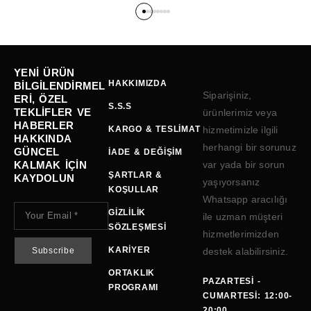
YENI ÜRÜN
HAKKIMIZDA
BILGILENDIRMEL
Siparişiniz,
ERI, ÖZEL
S.S.S
TEKLIFLER VE
ürünlerimiz veya
HABERLER
KARGO & TESLIMAT
hizmetimizle ilgili
HAKKINDA
herhangi bir sorunuz
GÜNCEL
İADE & DEĞIŞIM
KALMAK IÇIN
var yada bir sorun
ŞARTLAR &
KAYDOLUN
yaşıyorsanız
KOŞULLAR
Whatsapp aracılığı
GIZLILIK
ile uzman müşteri
SÖZLEŞMESI
hizmetlerimizden
KARIYER
destek alabilirsiniz.
ORTAKLIK
PAZARTESI -
PROGRAMI
CUMARTESI: 12:00-
20:00