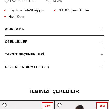
PAYLAŞ
FAVORILERE EKLE
Koşulsuz İade&Değişim
%100 Orjinal Ürünler
Hızlı Kargo
AÇIKLAMA
ÖZELLIKLER
TAKSIT SEÇENEKLERI
DEĞERLENDIRMELER (0)
İLGINIZI ÇEKEBILIR
-25%
-25%