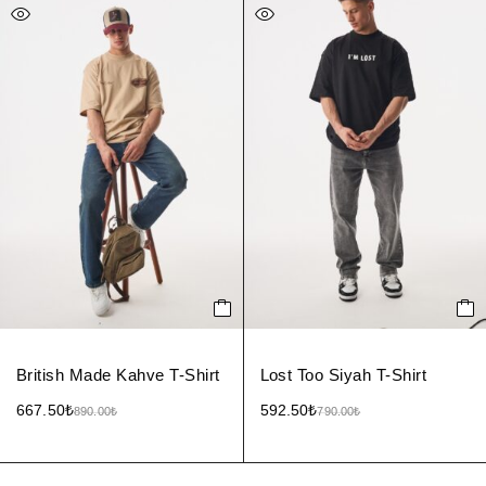
British Made Kahve T-Shirt
Lost Too Siyah T-Shirt
667.50
₺
592.50
₺
890.00
₺
790.00
₺