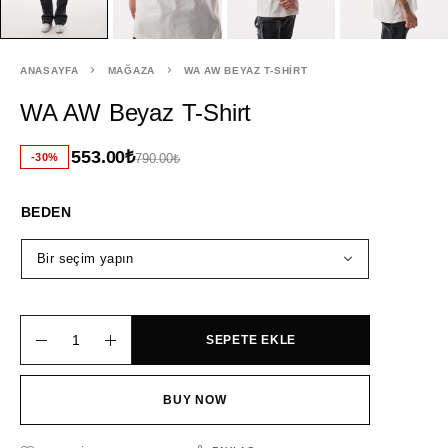
ANASAYFA
MAĞAZA
WA AW BEYAZ T-SHIRT
WA AW Beyaz T-Shirt
553.00
₺
-30%
790.00
₺
BEDEN
SEPETE EKLE
BUY NOW