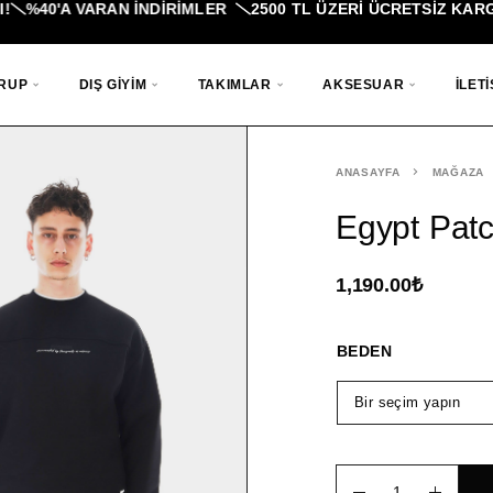
'A VARAN İNDIRIMLER
2500 TL ÜZERI ÜCRETSİZ KARGO!
VA
GRUP
DIŞ GIYIM
TAKIMLAR
AKSESUAR
İLETI
ANASAYFA
MAĞAZA
Egypt Patc
1,190.00
₺
BEDEN