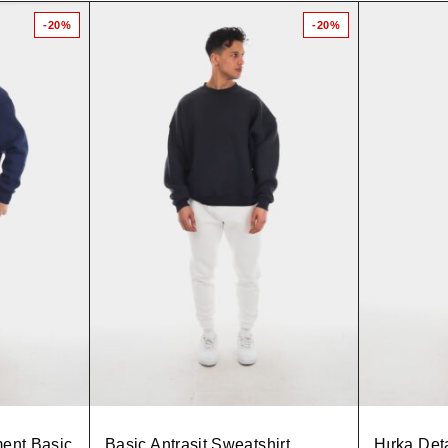
-20%
-20%
ent Basic
Basic Antrasit Sweatshirt
Hırka Det