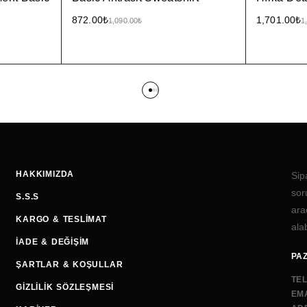
872.00
₺
1,701.00
₺
1,090.00
₺
1
HAKKIMIZDA
Sip
sor
S.S.S
ara
KARGO & TESLIMAT
alab
İADE & DEĞIŞIM
PAZ
ŞARTLAR & KOŞULLAR
TE
GIZLILIK SÖZLEŞMESI
EMA