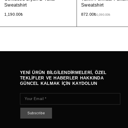
Sweatshirt
Sweatshirt
1,190.00
₺
872.00
₺
1,090.00
₺
YENI ÜRÜN BILGILENDIRMELERI, ÖZEL
TEKLIFLER VE HABERLER HAKKINDA
GÜNCEL KALMAK IÇIN KAYDOLUN