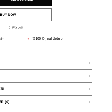
BUY NOW
PAYLAŞ
şim
%100 Orjinal Ürünler
RI
R (0)