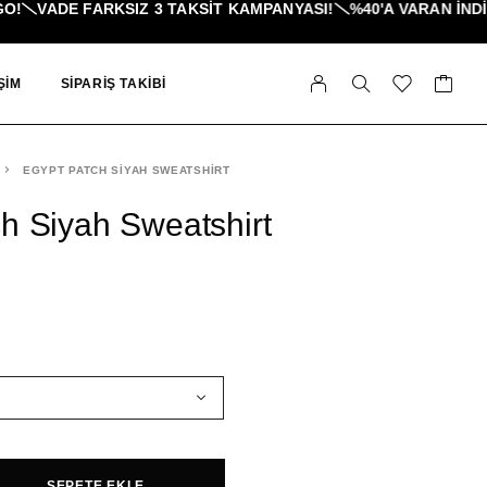
DE FARKSIZ 3 TAKSIT KAMPANYASI!
%40'A VARAN İNDIRIMLE
ŞIM
SIPARIŞ TAKIBI
EGYPT PATCH SIYAH SWEATSHIRT
h Siyah Sweatshirt
SEPETE EKLE