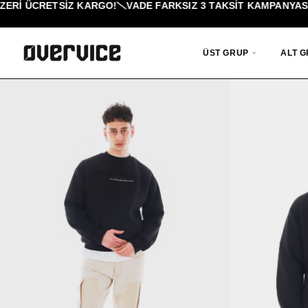
ÜCRETSİZ KARGO!
VADE FARKSIZ 3 TAKSIT KAMPANYASI!
%40
ÜST GRUP
ALT 