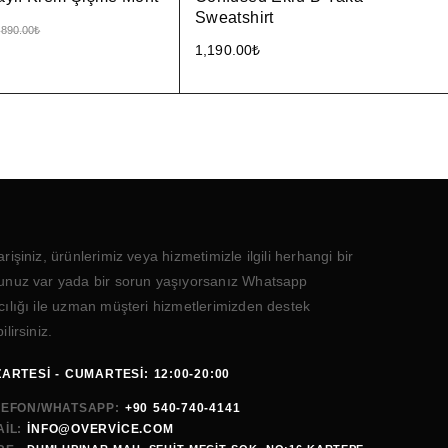
Sweatshirt
,890.00
₺
1,190.00
₺
arişiniz, ürünlerimiz veya hizmetimizle ilgili herhangi bir
unuz var yada bir sorun yaşıyorsanız Whatsapp
cılığı ile uzman müşteri hizmetlerimizden destek
ilirsiniz.
ARTESI - CUMARTESI: 12:00-20:00
LEFON/WHATSAPP:
+90 540-740-4141
IL:
INFO@OVERVICE.COM