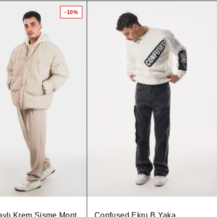
-10%
aylı Krem Şişme Mont
Confused Ekru B Yaka