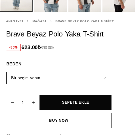
ANASAYFA
MAĞAZA
BRAVE BEYAZ POLO YAKA T-SHIRT
Brave Beyaz Polo Yaka T-Shirt
623.00
₺
-30%
890.00
₺
BEDEN
SEPETE EKLE
BUY NOW