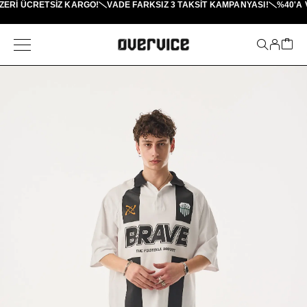
ERI ÜCRETSİZ KARGO!
VADE FARKSIZ 3 TAKSIT KAMPANYASI!
%40'A V