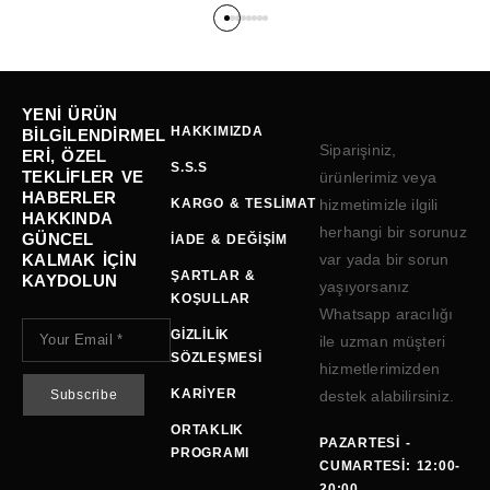
YENI ÜRÜN
HAKKIMIZDA
BILGILENDIRMEL
Siparişiniz,
ERI, ÖZEL
S.S.S
TEKLIFLER VE
ürünlerimiz veya
HABERLER
KARGO & TESLIMAT
hizmetimizle ilgili
HAKKINDA
herhangi bir sorunuz
GÜNCEL
İADE & DEĞIŞIM
KALMAK IÇIN
var yada bir sorun
ŞARTLAR &
KAYDOLUN
yaşıyorsanız
KOŞULLAR
Whatsapp aracılığı
GIZLILIK
ile uzman müşteri
SÖZLEŞMESI
hizmetlerimizden
KARIYER
destek alabilirsiniz.
ORTAKLIK
PAZARTESI -
PROGRAMI
CUMARTESI: 12:00-
20:00