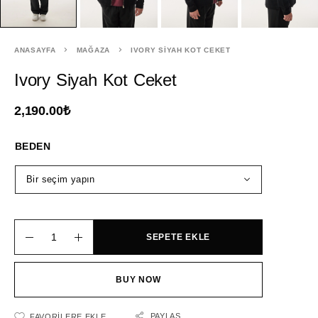
ANASAYFA
MAĞAZA
IVORY SIYAH KOT CEKET
Ivory Siyah Kot Ceket
2,190.00
₺
BEDEN
SEPETE EKLE
BUY NOW
PAYLAŞ
FAVORILERE EKLE