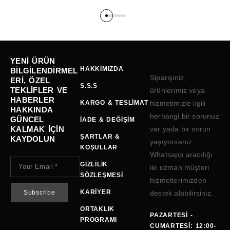
YENI ÜRÜN
HAKKIMIZDA
BILGILENDIRMEL
Siparişiniz,
ERI, ÖZEL
S.S.S
TEKLIFLER VE
ürünlerimiz veya
HABERLER
KARGO & TESLIMAT
hizmetimizle ilgili
HAKKINDA
herhangi bir sorunuz
GÜNCEL
İADE & DEĞIŞIM
KALMAK IÇIN
var yada bir sorun
ŞARTLAR &
KAYDOLUN
yaşıyorsanız
KOŞULLAR
Whatsapp aracılığı
GIZLILIK
ile uzman müşteri
SÖZLEŞMESI
hizmetlerimizden
KARIYER
destek alabilirsiniz.
ORTAKLIK
PAZARTESI -
PROGRAMI
CUMARTESI: 12:00-