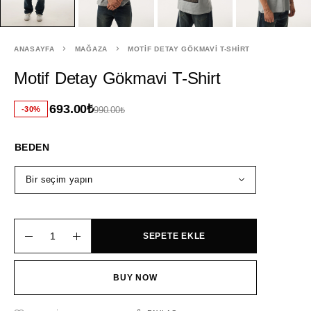
ANASAYFA
MAĞAZA
MOTIF DETAY GÖKMAVI T-SHIRT
Motif Detay Gökmavi T-Shirt
693.00
₺
-30%
990.00
₺
BEDEN
SEPETE EKLE
BUY NOW