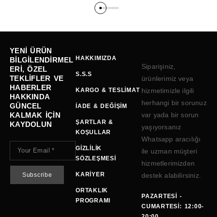
YENI ÜRÜN
HAKKIMIZDA
BILGILENDIRMEL
Siparişiniz,
ERI, ÖZEL
S.S.S
TEKLIFLER VE
ürünlerimiz veya
HABERLER
KARGO & TESLIMAT
hizmetimizle ilgili
HAKKINDA
herhangi bir sorunuz
GÜNCEL
İADE & DEĞIŞIM
KALMAK IÇIN
var yada bir sorun
ŞARTLAR &
KAYDOLUN
yaşıyorsanız
KOŞULLAR
Whatsapp aracılığı
GIZLILIK
ile uzman müşteri
SÖZLEŞMESI
hizmetlerimizden
KARIYER
destek alabilirsiniz.
ORTAKLIK
PAZARTESI -
PROGRAMI
CUMARTESI: 12:00-
20:00