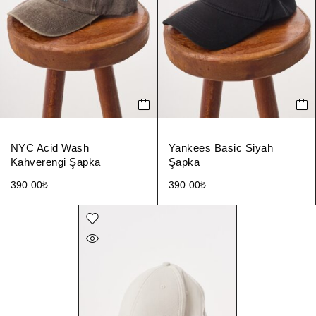
NYC Acid Wash
Yankees Basic Siyah
Kahverengi Şapka
Şapka
390.00
₺
390.00
₺