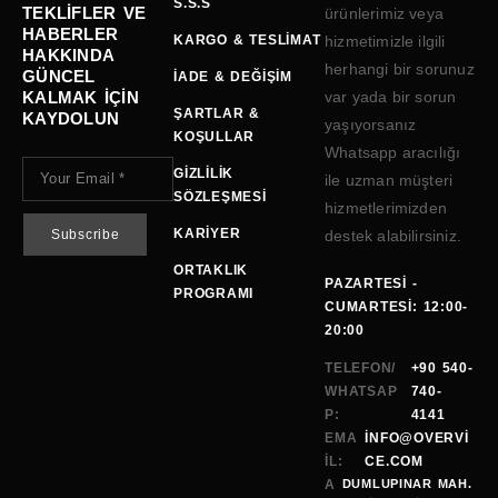
S.S.S
TEKLIFLER VE
ürünlerimiz veya
HABERLER
KARGO & TESLIMAT
hizmetimizle ilgili
HAKKINDA
herhangi bir sorunuz
GÜNCEL
İADE & DEĞIŞIM
KALMAK IÇIN
var yada bir sorun
ŞARTLAR &
KAYDOLUN
yaşıyorsanız
KOŞULLAR
Whatsapp aracılığı
GIZLILIK
ile uzman müşteri
SÖZLEŞMESI
hizmetlerimizden
KARIYER
destek alabilirsiniz.
ORTAKLIK
PAZARTESI -
PROGRAMI
CUMARTESI: 12:00-
20:00
TELEFON/
+90 540-
WHATSAP
740-
P:
4141
EMA
INFO@OVERVI
IL:
CE.COM
A
DUMLUPINAR MAH.