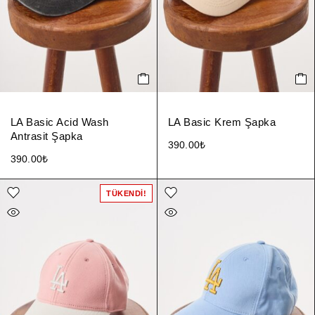
LA Basic Acid Wash
LA Basic Krem Şapka
Antrasit Şapka
390.00
₺
390.00
₺
TÜKENDI!